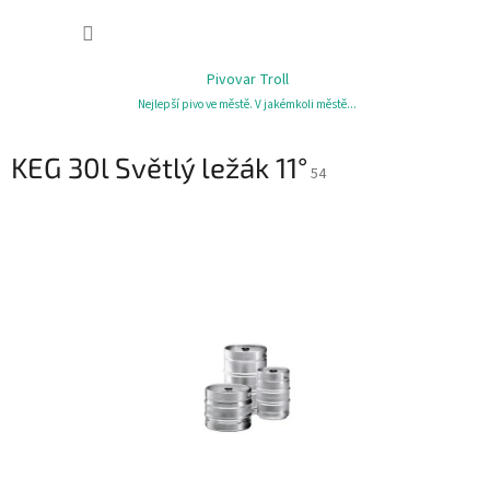
Přejít
NÁKUP
na
obsah
KOŠÍK
Pivovar Troll
Nejlepší pivo ve městě. V jakémkoli městě...
KEG 30l Světlý ležák 11°
54