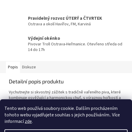
Pravidelný rozvoz ÚTERÝ a ČTVRTEK
Ostrava a okolí Havířov, FM, Karviná
Výdejní okénko
Pivovar Troll Ostrava-Heřmanice. Otevřeno středa od
14 do 17h
Popis
Diskuze
Detailní popis produktu
Vychutnejte si skvostný zážitek s tradičně vařeného piva, které
kombinuje osvěžující a harmonickou chuť, s výraznou hořkostí a
zlatavou barvou. Naše pivo je nepasterizované a nefiltrované.
Tento web používá soubory cookie. Dalším procházením
tohoto webu vyjadřujete souhlas s jejich používáním.. Více
informací
zde
.
Z