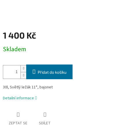
1 400 Kč
Měrná
Skladem
cena:
Přidat do košíku
30l, Světlý ležák 11°, bajonet
Detailní informace
ZEPTAT SE
SDÍLET