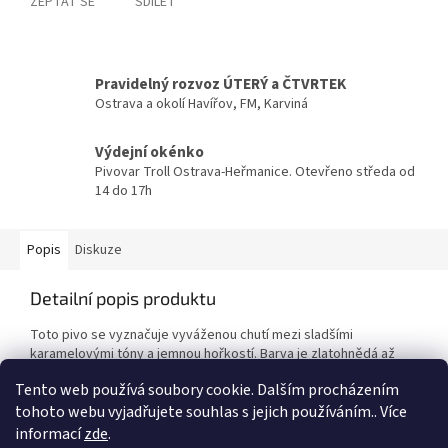
ZEPTAT SE
SDÍLET
Pravidelný rozvoz ÚTERÝ a ČTVRTEK
Ostrava a okolí Havířov, FM, Karviná
Výdejní okénko
Pivovar Troll Ostrava-Heřmanice. Otevřeno středa od
14 do 17h
Popis
Diskuze
Detailní popis produktu
Toto pivo se vyznačuje vyváženou chutí mezi sladšími
karamelovými tóny a jemnou hořkostí. Barva je zlatohnědá až
mahagonová.
Tento web používá soubory cookie. Dalším procházením
tohoto webu vyjadřujete souhlas s jejich používáním.. Více
informací
zde
.