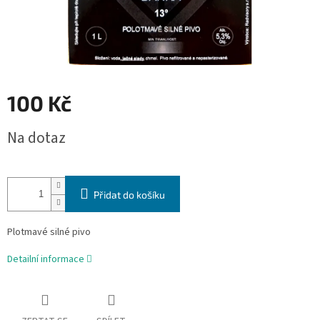
100 Kč
Měrná
Na dotaz
cena:
Přidat do košíku
Plotmavé silné pivo
Detailní informace